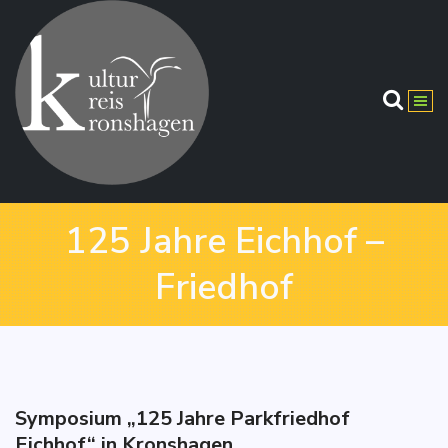
Springe
zum
Inhalt
125 Jahre Eichhof –
Friedhof
Symposium „125 Jahre Parkfriedhof
Eichhof“ in Kronshagen